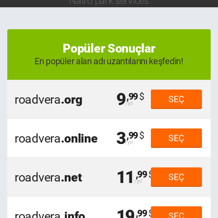
Natro park services
Popüler Sonuçlar
En popüler alan adı uzantılarını keşfedin!
9
,99
roadvera
.org
SEÇ
3
,99
roadvera
.online
SEÇ
11
,99
roadvera
.net
SEÇ
19
,99
roadvera
.info
SEÇ