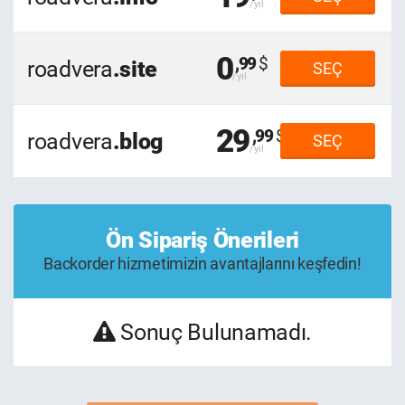
0
,99
roadvera
.site
SEÇ
29
,99
roadvera
.blog
SEÇ
Ön Sipariş Önerileri
Backorder hizmetimizin avantajlarını keşfedin!
Sonuç Bulunamadı.